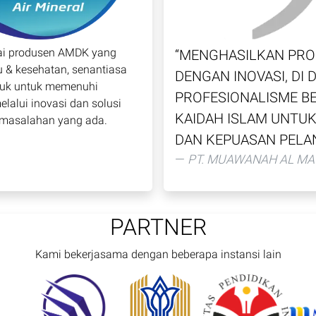
ai produsen AMDK yang
“
MENGHASILKAN PRO
u & kesehatan, senantiasa
DENGAN INOVASI, DI
oduk untuk memenuhi
PROFESIONALISME B
alui inovasi dan solusi
KAIDAH ISLAM UNTU
masalahan yang ada.
DAN KEPUASAN PEL
PT. MUAWANAH AL MA
PARTNER
Kami bekerjasama dengan beberapa instansi lain