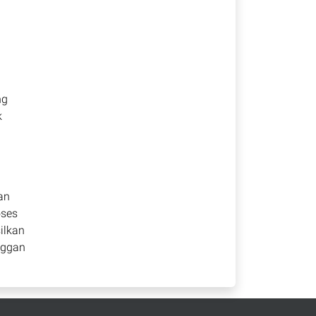
ng
k
an
oses
ilkan
nggan